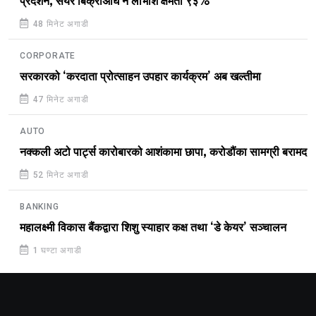
प्रदर्शन, सेयर बिक्रीअघि नै लाभांश क्षमता ९३%
48 मिनेट अगाडी
CORPORATE
सरकारको ‘करदाता प्रोत्साहन उपहार कार्यक्रम’ अब खल्तीमा
47 मिनेट अगाडी
AUTO
नक्कली अटो पार्ट्स कारोबारको आशंकामा छापा, करोडौंका सामग्री बरामद
52 मिनेट अगाडी
BANKING
महालक्ष्मी विकास बैंकद्वारा शिशु स्याहार कक्ष तथा ‘डे केयर’ सञ्चालन
1 घण्टा अगाडी