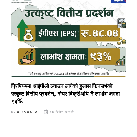
प्रिमियममा आईपीओ ल्याउन लागेको हुलास फिनसर्भको
२
उत्कृष्ट वित्तीय प्रदर्शन, सेयर बिक्रीअघि नै लाभांश क्षमता
इ
९३%
B
BY
BIZSHALA
48 मिनेट अगाडी