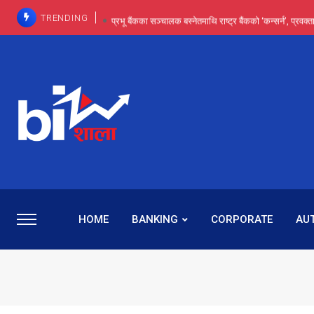
TRENDING
प्रभू बैंकका सञ्चालक बस्नेतमाथि राष्ट्र बैंकको ‘कन्सर्न’, प्रवक
इन्ट्रा-डे र सर्ट सेलिङले बजार सुधार्छन् मात्रै होइन, ढ
प्रभू बैंकमा सेञ्चुरीबाट आएका कर्मचारीमाथि हदैसम्मको विभेदः 
कमाइमा गरिमाको दमदार छलाङ, सेयरधनीलाई २०
प्रभु बैंकमा रमिता : सर्वसाधारणबाट छिरेका बस्नेत संस्था
HOME
BANKING
CORPORATE
AU