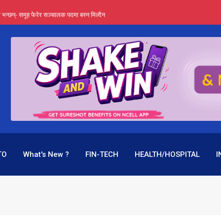
्ता भन्छन्- समूह फेरेर सञ्चालक पदमा बस्न मिल्दैन
ङ्ग पुगेन भने ध्वस्त पनि बनाउन सक्छन् !
एउटै पदमा दुई थरि तलब, वर्षमै ९२ हजार घाटा !
 प्रतिशत लाभांश दिने क्षमता
पक बनेर निरन्तर, राष्ट्र बैंक किन मौन ?
TO
What's New ?
FIN-TECH
HEALTH/HOSPITAL
I