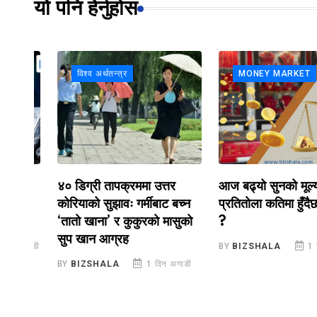
यो पनि हेर्नुहोस
विश्व अर्थतन्त्र
MONEY MARKET
४० डिग्री तापक्रममा उत्तर
आज बढ्यो सुनको मूल्य,
स
कोरियाको सुझावः गर्मीबाट बच्न
प्रतितोला कतिमा हुँदैछ कार
‘तातो खाना’ र कुकुरको मासुको
?
सुप खान आग्रह
गाडी
BY
BIZSHALA
1 दिन अग
BY
BIZSHALA
1 दिन अगाडी