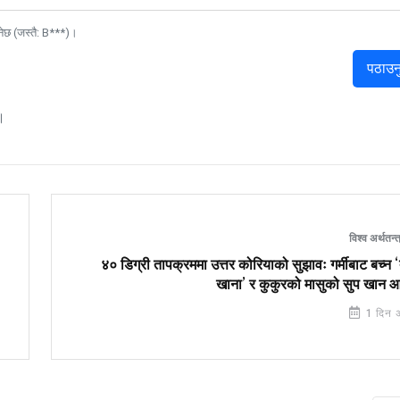
नेछ (जस्तै: B***)।
पठाउन
।
विश्व अर्थतन्
४० डिग्री तापक्रममा उत्तर कोरियाको सुझावः गर्मीबाट बच्न 
खाना’ र कुकुरको मासुको सुप खान आ
1 दिन 