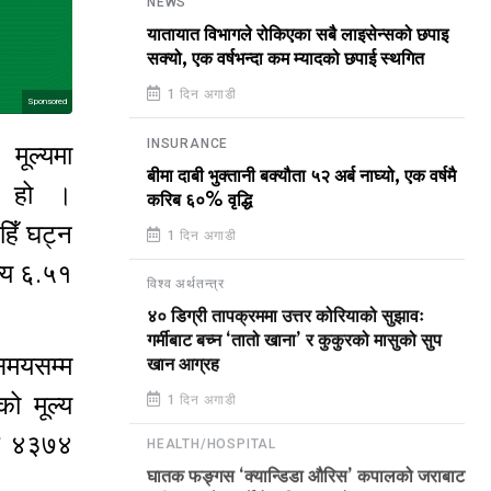
NEWS
यातायात विभागले रोकिएका सबै लाइसेन्सको छपाइ
सक्यो, एक वर्षभन्दा कम म्यादको छपाई स्थगित
1 दिन अगाडी
Sponsored
INSURANCE
 मूल्यमा
बीमा दाबी भुक्तानी बक्यौता ५२ अर्ब नाघ्यो, एक वर्षमै
ो हो ।
करिब ६०% वृद्धि
हिँ घट्न
1 दिन अगाडी
ल्य ६.५१
विश्व अर्थतन्त्र
४० डिग्री तापक्रममा उत्तर कोरियाको सुझावः
गर्मीबाट बच्न ‘तातो खाना’ र कुकुरको मासुको सुप
 समयसम्म
खान आग्रह
ो मूल्य
1 दिन अगाडी
ंस ४३७४
HEALTH/HOSPITAL
घातक फङ्गस ‘क्यान्डिडा औरिस’ कपालको जराबाट