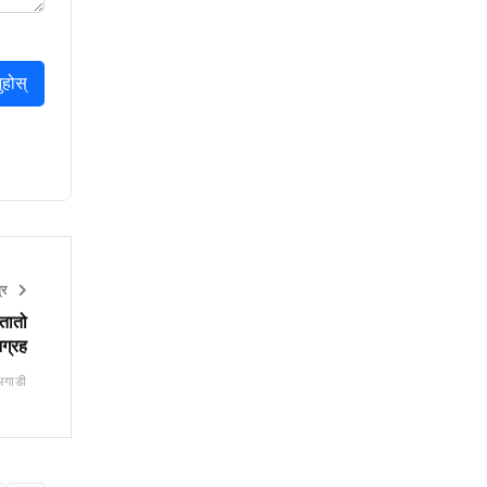
ुहोस्
त्र
‘तातो
ग्रह
अगाडी