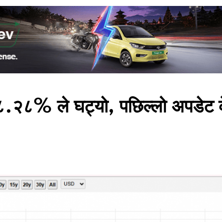
८.२८% ले घट्यो, पछिल्लो अपडेट 