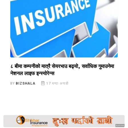
?
८ बीमा कम्पनीको मात्रै सेयरभाउ बढ्यो, सर्वाधिक गुमाउनेमा
र
नेशनल लाइफ इन्स्योरेन्स
स
BY
BIZSHALA
17 घण्टा अगाडी
B
Sponsored