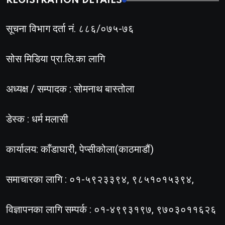
REGISTRATION DETAILS
सूचना विभाग दर्ता नं. ८८६/०७५-७६
सोस मिडिया प्रा.लि.का लागि
अध्यक्ष / सम्पादक : सोमनाथ बास्तोला
डेस्क : धर्म मलासी
कार्यालय: काँडाघारी, पेप्सीकोला(काठमाडौं)
समाचारका लागि : ०१-५९२३३९४, ९८५१०१५३९४,
विज्ञापनका लागि सम्पर्क : ०१-४९९३१९७, ९७०३०११६२६