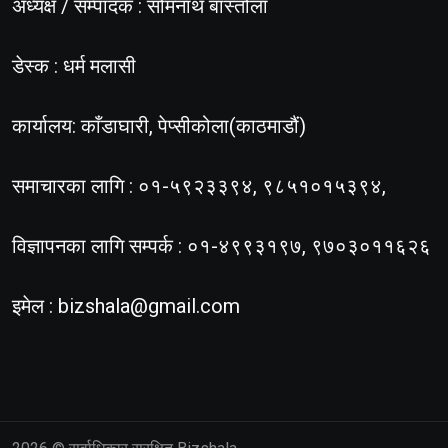
अध्यक्ष / सम्पादक : सोमनाथ बास्तोला
डेस्क : धर्म मलासी
कार्यालय: काँडाघारी, पेप्सीकोला(काठमाडौं)
समाचारका लागि : ०१-५९२३३९४, ९८५१०१५३९४,
विज्ञापनका लागि सम्पर्क : ०१-४९९३१९७, ९७०३०११६२६
इमेल :
bizshala@gmail.com