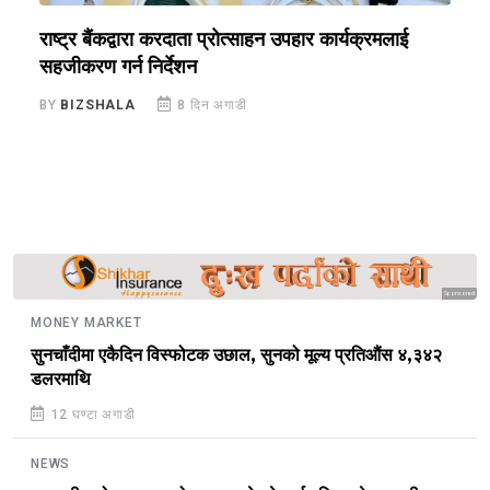
राष्ट्र बैंकद्वारा करदाता प्रोत्साहन उपहार कार्यक्रमलाई
र
सहजीकरण गर्न निर्देशन
र
ज
BY
BIZSHALA
8 दिन अगाडी
B
Sponsored
MONEY MARKET
सुनचाँदीमा एकैदिन विस्फोटक उछाल, सुनको मूल्य प्रतिऔंस ४,३४२
डलरमाथि
12 घण्टा अगाडी
NEWS