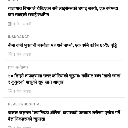
NEWS
यातायात विभागले रोकिएका सबै लाइसेन्सको छपाइ सक्यो, एक वर्षभन्दा
कम म्यादको छपाई स्थगित
1 दिन अगाडी
INSURANCE
बीमा दाबी भुक्तानी बक्यौता ५२ अर्ब नाघ्यो, एक वर्षमै करिब ६०% वृद्धि
1 दिन अगाडी
विश्व अर्थतन्त्र
४० डिग्री तापक्रममा उत्तर कोरियाको सुझावः गर्मीबाट बच्न ‘तातो खाना’
र कुकुरको मासुको सुप खान आग्रह
1 दिन अगाडी
HEALTH/HOSPITAL
घातक फङ्गस ‘क्यान्डिडा औरिस’ कपालको जराबाट शरीरमा प्रवेश गर्ने
वैज्ञानिकहरूको खुलासा