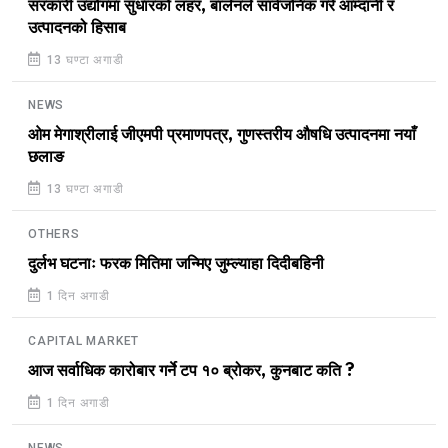
सरकारी उद्योगमा सुधारको लहर, बालेनले सार्वजनिक गरे आम्दानी र
उत्पादनको हिसाब
13 घण्टा अगाडी
NEWS
ओम मेगाश्रीलाई जीएमपी प्रमाणपत्र, गुणस्तरीय औषधि उत्पादनमा नयाँ
छलाङ
13 घण्टा अगाडी
OTHERS
दुर्लभ घटनाः फरक मितिमा जन्मिए जुम्ल्याहा दिदीबहिनी
1 दिन अगाडी
CAPITAL MARKET
आज सर्वाधिक कारोबार गर्ने टप १० ब्रोकर, कुनबाट कति ?
1 दिन अगाडी