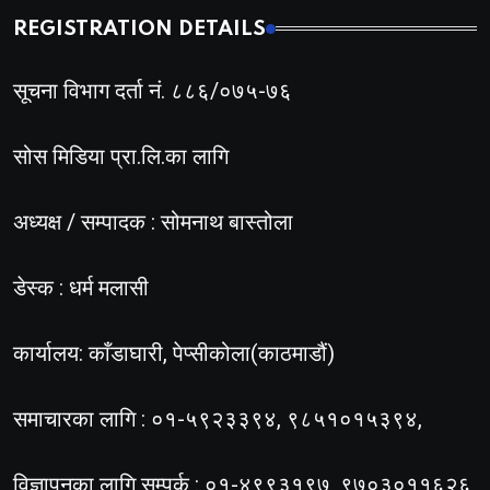
REGISTRATION DETAILS
सूचना विभाग दर्ता नं. ८८६/०७५-७६
सोस मिडिया प्रा.लि.का लागि
अध्यक्ष / सम्पादक : सोमनाथ बास्तोला
डेस्क : धर्म मलासी
कार्यालय: काँडाघारी, पेप्सीकोला(काठमाडौं)
समाचारका लागि : ०१-५९२३३९४, ९८५१०१५३९४,
विज्ञापनका लागि सम्पर्क : ०१-४९९३१९७, ९७०३०११६२६