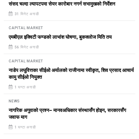
संसद चल्दा ल्यापटपमा सेयर कारोबार नगर्न सभामुखको निर्देशन
31 मिनेट अगाडी
CAPITAL MARKET
एमबीएल इक्विटी फण्डको लाभांश घोषणा, बुकक्लोज मिति तय
56 मिनेट अगाडी
CAPITAL MARKET
नाडेप लघुवित्तका सीईओ अर्यालको राजीनामा स्वीकृत, शिव प्रसाद आचार्य
कामु सीईओ नियुक्त
1 घण्टा अगाडी
NEWS
नागरिक अगुवाको प्रश्न– मानवअधिकार संस्थासँग होइन, सरकारसँग
जवाफ माग
1 घण्टा अगाडी