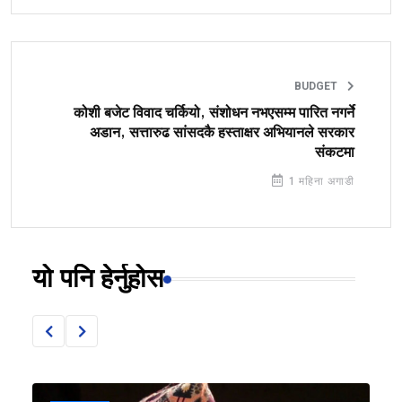
BUDGET
कोशी बजेट विवाद चर्कियो, संशोधन नभएसम्म पारित नगर्ने
अडान, सत्तारुढ सांसदकै हस्ताक्षर अभियानले सरकार
संकटमा
1 महिना अगाडी
यो पनि हेर्नुहोस