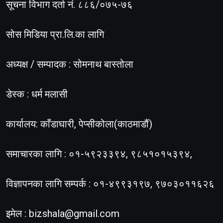
सूचना विभाग दर्ता नं. ८८६/०७५-७६
सोस मिडिया प्रा.लि.का लागि
अध्यक्ष / सम्पादक : सोमनाथ बास्तोला
डेस्क : धर्म मलासी
कार्यालय: काँडाघारी, पेप्सीकोला(काठमाडौं)
समाचारका लागि : ०१-५९२३३९४, ९८५१०१५३९४,
विज्ञापनका लागि सम्पर्क : ०१-४९९३१९७, ९७०३०११६२६
इमेल :
bizshala@gmail.com