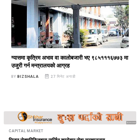
ग्यासमा कृत्रिम अभाव वा कालोबजारी भए ९८५१११६७७३ मा
न
उजुरी गर्न मन्त्रालयको आग्रह
न
BY
BIZSHALA
27 मिनेट अगाडी
B
Sponsored
CAPITAL MARKET