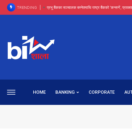
TRENDING
प्रभू बैंकका सञ्चालक बस्नेतमाथि राष्ट्र बैंकको ‘कन्सर्न’, प्रवक
इन्ट्रा-डे र सर्ट सेलिङले बजार सुधार्छन् मात्रै होइन, ढ
प्रभू बैंकमा सेञ्चुरीबाट आएका कर्मचारीमाथि हदैसम्मको विभेदः 
कमाइमा गरिमाको दमदार छलाङ, सेयरधनीलाई २०
प्रभु बैंकमा रमिता : सर्वसाधारणबाट छिरेका बस्नेत संस्था
HOME
BANKING
CORPORATE
AU