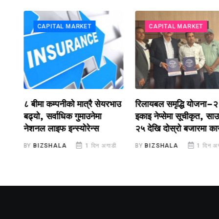
CAPITAL MARKET
CAPITAL MARKET
टप
८ बीमा कम्पनीको मात्रै सेयरभाउ
रिलायबल समृद्धि योजना–२
बढ्यो, सर्वाधिक गुमाउनेमा
इकाइ नेप्सेमा सूचीकृत, सा
नेशनल लाइफ इन्स्योरेन्स
२५ देखि दोस्रो बजारमा का
डी
BY
BIZSHALA
1 दिन अगाडी
BY
BIZSHALA
1 दिन अग