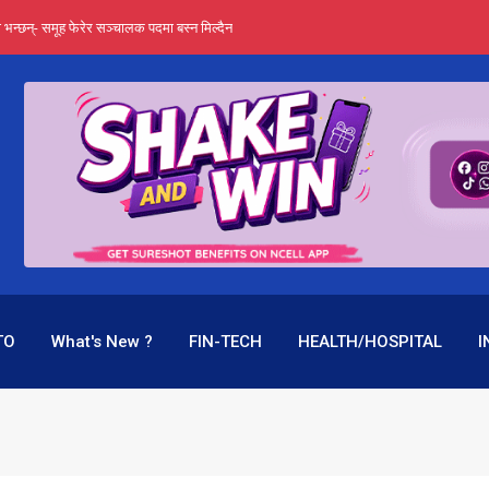
्ता भन्छन्- समूह फेरेर सञ्चालक पदमा बस्न मिल्दैन
ङ्ग पुगेन भने ध्वस्त पनि बनाउन सक्छन् !
एउटै पदमा दुई थरि तलब, वर्षमै ९२ हजार घाटा !
 प्रतिशत लाभांश दिने क्षमता
पक बनेर निरन्तर, राष्ट्र बैंक किन मौन ?
TO
What's New ?
FIN-TECH
HEALTH/HOSPITAL
I