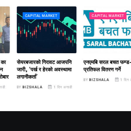
CAPITAL MARKET
CAPITAL MARKET
 का
सेयरबजारको गिरावट आजपनि
एनएमबि सरल बचत फण्ड-
उन
जारी, ‘पर्ख र हेरको अवस्थामा
प्रतिफल वितरण गर्ने
रोबार
लगानीकर्ता’
BY
BIZSHALA
1 दिन 
ाडी
BY
BIZSHALA
1 दिन अगाडी