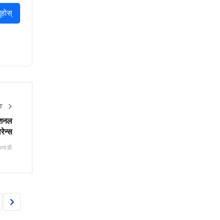
ुहोस्
ET
नेशनल
रेन्स
अगाडी