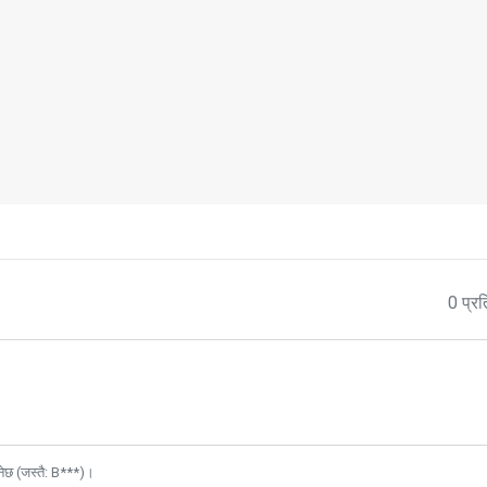
0 प्रत
नेछ (जस्तै: B***)।