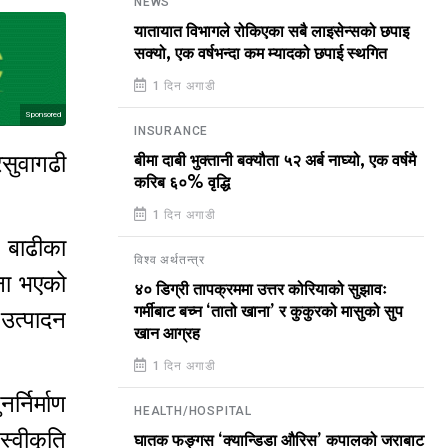
NEWS
यातायात विभागले रोकिएका सबै लाइसेन्सको छपाइ
सक्यो, एक वर्षभन्दा कम म्यादको छपाई स्थगित
1 दिन अगाडी
Sponsored
INSURANCE
रसुवागढी
बीमा दाबी भुक्तानी बक्यौता ५२ अर्ब नाघ्यो, एक वर्षमै
करिब ६०% वृद्धि
1 दिन अगाडी
 बाढीका
विश्व अर्थतन्त्र
ना भएको
४० डिग्री तापक्रममा उत्तर कोरियाको सुझावः
गर्मीबाट बच्न ‘तातो खाना’ र कुकुरको मासुको सुप
उत्पादन
खान आग्रह
1 दिन अगाडी
र्निर्माण
HEALTH/HOSPITAL
स्वीकृति
घातक फङ्गस ‘क्यान्डिडा औरिस’ कपालको जराबाट