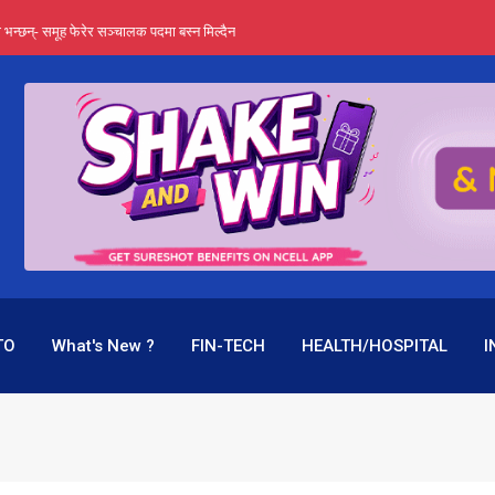
्ता भन्छन्- समूह फेरेर सञ्चालक पदमा बस्न मिल्दैन
ङ्ग पुगेन भने ध्वस्त पनि बनाउन सक्छन् !
एउटै पदमा दुई थरि तलब, वर्षमै ९२ हजार घाटा !
 प्रतिशत लाभांश दिने क्षमता
पक बनेर निरन्तर, राष्ट्र बैंक किन मौन ?
TO
What's New ?
FIN-TECH
HEALTH/HOSPITAL
I