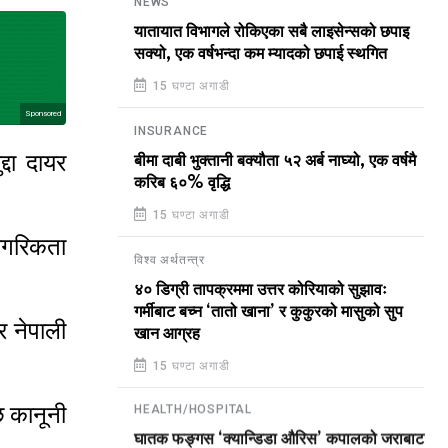
NEWS
यातायात विभागले रोकिएका सबै लाइसेन्सको छपाइ
सक्यो, एक वर्षभन्दा कम म्यादको छपाई स्थगित
15 घण्टा अगाडी
Sponsored
INSURANCE
्दा दायर
बीमा दाबी भुक्तानी बक्यौता ५२ अर्ब नाघ्यो, एक वर्षमै
करिब ६०% वृद्धि
15 घण्टा अगाडी
ागरिकता
विश्व अर्थतन्त्र
४० डिग्री तापक्रममा उत्तर कोरियाको सुझावः
गर्मीबाट बच्न ‘तातो खाना’ र कुकुरको मासुको सुप
र नेपाली
खान आग्रह
15 घण्टा अगाडी
ि कानूनी
HEALTH/HOSPITAL
घातक फङ्गस ‘क्यान्डिडा औरिस’ कपालको जराबाट