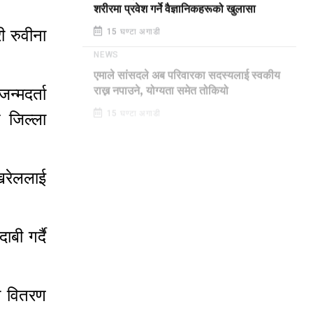
शरीरमा प्रवेश गर्ने वैज्ञानिकहरूको खुलासा
ी रुवीना
15 घण्टा अगाडी
NEWS
एमाले सांसदले अब परिवारका सदस्यलाई स्वकीय
्मदर्ता
राख्न नपाउने, योग्यता समेत तोकियो
 जिल्ला
15 घण्टा अगाडी
खरेललाई
ी गर्दै
ा वितरण