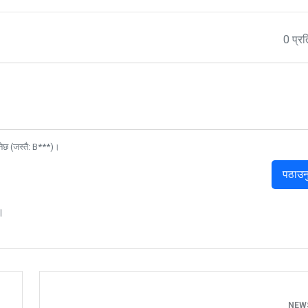
0 प्रत
नेछ (जस्तै: B***)।
पठाउन
।
NEW