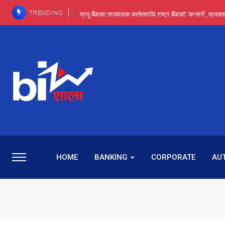
TRENDING
प्रभू बैंकका सञ्चालक बस्नेतमाथि राष्ट्र बैंकको ‘कन्सर्न’, प्रवक
इन्ट्रा-डे र सर्ट सेलिङले बजार सुधार्छन् मात्रै होइन, ढ
प्रभू बैंकमा सेञ्चुरीबाट आएका कर्मचारीमाथि हदैसम्मको विभेदः 
कमाइमा गरिमाको दमदार छलाङ, सेयरधनीलाई २०
प्रभु बैंकमा रमिता : सर्वसाधारणबाट छिरेका बस्नेत संस्था
HOME
BANKING
CORPORATE
AU