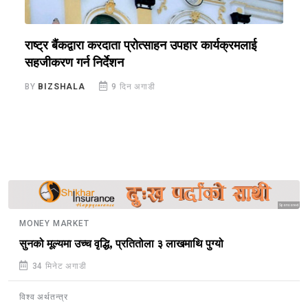
राष्ट्र बैंकद्वारा करदाता प्रोत्साहन उपहार कार्यक्रमलाई
र
सहजीकरण गर्न निर्देशन
र
ज
BY
BIZSHALA
9 दिन अगाडी
B
Sponsored
MONEY MARKET
सुनको मूल्यमा उच्च वृद्धि, प्रतितोला ३ लाखमाथि पुग्यो
34 मिनेट अगाडी
विश्व अर्थतन्त्र