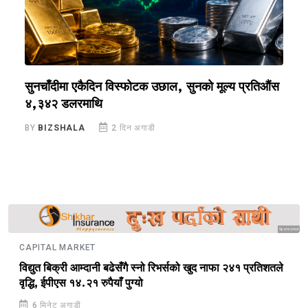
सुनचाँदीमा एकैदिन विस्फोटक उछाल, सुनको मूल्य प्रतिऔंस
आ
४,३४२ डलरमाथि
B
BY
BIZSHALA
2 दिन अगाडी
Sponsored
CAPITAL MARKET
विद्युत बिक्री आम्दानी बढेसँगै स्नो रिभर्सको खुद नाफा २४१ प्रतिशतले
वृद्धि, ईपीएस १४.२१ रुपैयाँ पुग्यो
6 मिनेट अगाडी