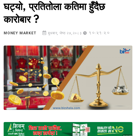
घट्यो, प्रतितोला कतिमा हुँदैछ
कारोबार ?
10:51:50
MONEY MARKET
बुधबार, जेष्ठ २७,२०८३
Sponsored