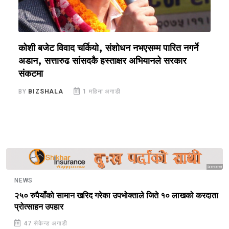
कोशी बजेट विवाद चर्कियो, संशोधन नभएसम्म पारित नगर्ने
क
अडान, सत्तारुढ सांसदकै हस्ताक्षर अभियानले सरकार
रो
संकटमा
B
BY
BIZSHALA
1 महिना अगाडी
Sponsored
NEWS
२५० रुपैयाँको सामान खरिद गरेका उपभोक्ताले जिते १० लाखको करदाता
प्रोत्साहन उपहार
47 सेकेन्ड अगाडी