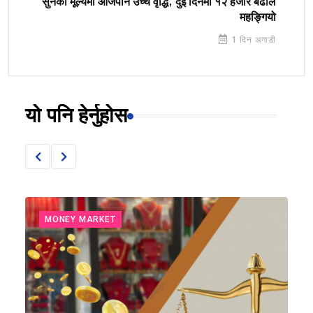
सुनको मूल्यमा आजपनि उच्च वृद्धि, दुई दिनमा १२ हजार बढीले
महङ्गियो
1 दिन अगाडी
यो पनि हेर्नुहोस
MONEY MARKET