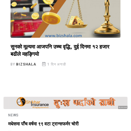
?
सुनको मूल्यमा आजपनि उच्च वृद्धि, दुई दिनमा १२ हजार
स
बढीले महङ्गियो
B
BY
BIZSHALA
1 दिन अगाडी
Sponsored
NEWS
मधेसमा पाँच वर्षमा ९९ वटा ट्रान्सफर्मर चोरी