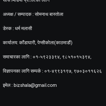
सोस मिडिया प्रा.लि.का लागि
अध्यक्ष / सम्पादक : सोमनाथ बास्तोला
डेस्क : धर्म मलासी
कार्यालय: काँडाघारी, पेप्सीकोला(काठमाडौं)
समाचारका लागि : ०१-५९२३३९४, ९८५१०१५३९४,
विज्ञापनका लागि सम्पर्क : ०१-४९९३१९७, ९७०३०११६२६
इमेल :
bizshala@gmail.com