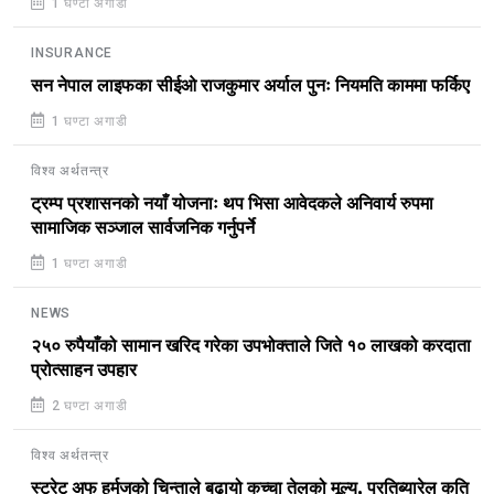
1 घण्टा अगाडी
INSURANCE
सन नेपाल लाइफका सीईओ राजकुमार अर्याल पुनः नियमति काममा फर्किए
1 घण्टा अगाडी
विश्व अर्थतन्त्र
ट्रम्प प्रशासनको नयाँ योजनाः थप भिसा आवेदकले अनिवार्य रुपमा
सामाजिक सञ्जाल सार्वजनिक गर्नुपर्ने
1 घण्टा अगाडी
NEWS
२५० रुपैयाँको सामान खरिद गरेका उपभोक्ताले जिते १० लाखको करदाता
प्रोत्साहन उपहार
2 घण्टा अगाडी
विश्व अर्थतन्त्र
स्ट्रेट अफ हर्मुजको चिन्ताले बढायो कच्चा तेलको मूल्य, प्रतिब्यारेल कति