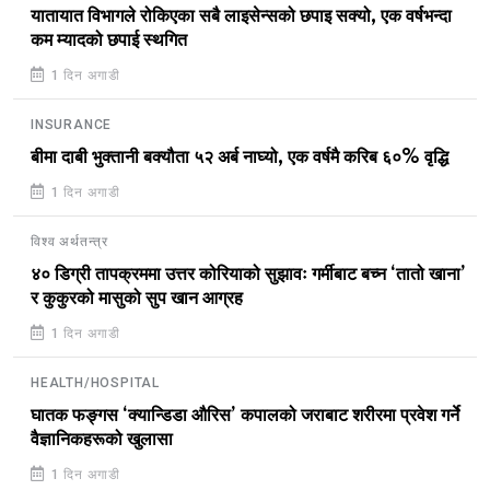
यातायात विभागले रोकिएका सबै लाइसेन्सको छपाइ सक्यो, एक वर्षभन्दा
कम म्यादको छपाई स्थगित
1 दिन अगाडी
INSURANCE
बीमा दाबी भुक्तानी बक्यौता ५२ अर्ब नाघ्यो, एक वर्षमै करिब ६०% वृद्धि
1 दिन अगाडी
विश्व अर्थतन्त्र
४० डिग्री तापक्रममा उत्तर कोरियाको सुझावः गर्मीबाट बच्न ‘तातो खाना’
र कुकुरको मासुको सुप खान आग्रह
1 दिन अगाडी
HEALTH/HOSPITAL
घातक फङ्गस ‘क्यान्डिडा औरिस’ कपालको जराबाट शरीरमा प्रवेश गर्ने
वैज्ञानिकहरूको खुलासा
1 दिन अगाडी