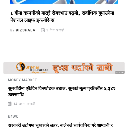
?
८ बीमा कम्पनीको मात्रै सेयरभाउ बढ्यो, सर्वाधिक गुमाउनेमा
र
नेशनल लाइफ इन्स्योरेन्स
स
BY
BIZSHALA
1 दिन अगाडी
B
Sponsored
MONEY MARKET
सुनचाँदीमा एकैदिन विस्फोटक उछाल, सुनको मूल्य प्रतिऔंस ४,३४२
डलरमाथि
14 घण्टा अगाडी
NEWS
सरकारी उद्योगमा सुधारको लहर, बालेनले सार्वजनिक गरे आम्दानी र