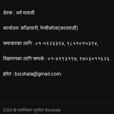
डेस्क : धर्म मलासी
कार्यालय: काँडाघारी, पेप्सीकोला(काठमाडौं)
समाचारका लागि : ०१-५९२३३९४, ९८५१०१५३९४,
विज्ञापनका लागि सम्पर्क : ०१-४९९३१९७, ९७०३०११६२६
इमेल :
bizshala@gmail.com
2026
© सर्वाधिकार सुरक्षित Bizshala