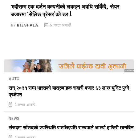
भदौसम्म एक दर्जन कम्पनीको लकइन अवधि सकिँदै, सेयर
प
बजारमा ‘सेलिङ प्रेसर’को डर !
१
BY
BIZSHALA
5 घण्टा अगाडी
B
Sponsored
AUTO
सन् २०३१ सम्म भारतको यात्रुवाहक सवारी बजार ६३ लाख युनिट पुग्ने
प्रक्षेपण
2 घण्टा अगाडी
NEWS
संसदमा सांसदको उपस्थिति पातलिएपछि रास्वपाले थाल्यो हाजिरी छानबिन
2 घण्टा अगाडी