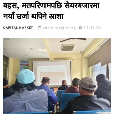
बहस, मतपरिणामपछि सेयरबजारमा
नयाँ उर्जा थपिने आशा
16:31:43
CAPITAL MARKET
आईतवार, फाल्गुन १०,२०८२