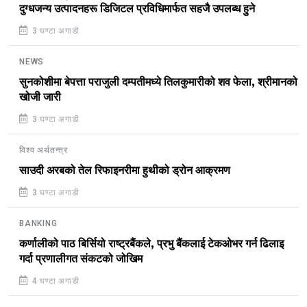
दुग्धजन्य उत्पादनहरू डिजिटल प्रविधिमार्फत सहजै उपलब्ध हुने
3 घण्टा अगाडी
NEWS
सुनकोशीमा बेपत्ता पराजुली दम्पतीमध्ये तिलकुमारीको शव फेला, श्रीमानको
खोजी जारी
3 घण्टा अगाडी
विश्व अर्थतन्त्र
साउदी अरबको तेल रिफाइनरीमा हुथीको ड्रोन आक्रमण
3 घण्टा अगाडी
BANKING
कर्णालीको पाठ बिर्सियो राष्ट्रबैंकले, प्रभु बैंकलाई टेकओभर गर्न ढिलाइ
गर्दा प्रणालीगत संकटको जोखिम
4 घण्टा अगाडी