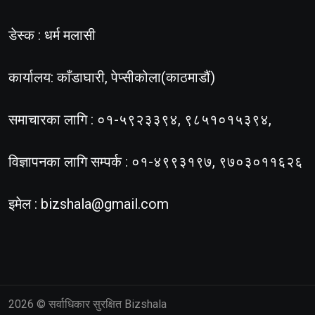
डेस्क : धर्म मलासी
कार्यालय: काँडाघारी, पेप्सीकोला(काठमाडौं)
समाचारका लागि : ०१-५९२३३९४, ९८५१०१५३९४,
विज्ञापनका लागि सम्पर्क : ०१-४९९३१९७, ९७०३०११६२६
इमेल :
bizshala@gmail.com
2026
© सर्वाधिकार सुरक्षित Bizshala