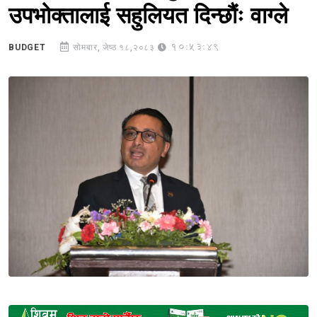
उपभोक्तालाई सहुलियत दिन्छौंः वाग्ले
10:53:49
BUDGET
सोमबार, जेष्ठ १८,२०८३