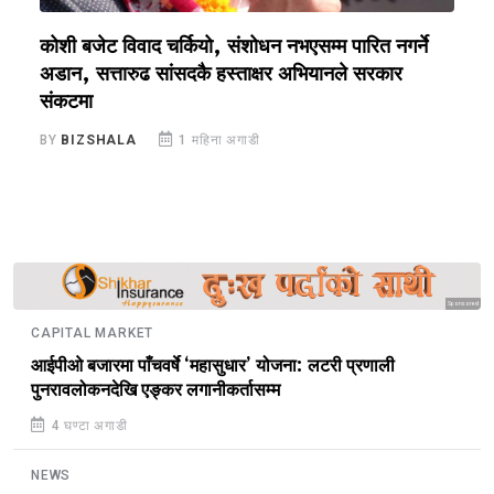
कोशी बजेट विवाद चर्कियो, संशोधन नभएसम्म पारित नगर्ने
क
अडान, सत्तारुढ सांसदकै हस्ताक्षर अभियानले सरकार
रो
संकटमा
B
BY
BIZSHALA
1 महिना अगाडी
Sponsored
CAPITAL MARKET
आईपीओ बजारमा पाँचवर्षे ‘महासुधार’ योजना: लटरी प्रणाली
पुनरावलोकनदेखि एङ्कर लगानीकर्तासम्म
4 घण्टा अगाडी
NEWS