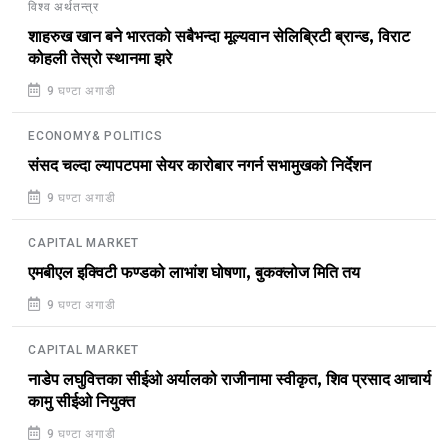
विश्व अर्थतन्त्र
शाहरुख खान बने भारतको सबैभन्दा मूल्यवान सेलिब्रिटी ब्रान्ड, विराट
कोहली तेस्रो स्थानमा झरे
9 घण्टा अगाडी
ECONOMY& POLITICS
संसद चल्दा ल्यापटपमा सेयर कारोबार नगर्न सभामुखको निर्देशन
9 घण्टा अगाडी
CAPITAL MARKET
एमबीएल इक्विटी फण्डको लाभांश घोषणा, बुकक्लोज मिति तय
9 घण्टा अगाडी
CAPITAL MARKET
नाडेप लघुवित्तका सीईओ अर्यालको राजीनामा स्वीकृत, शिव प्रसाद आचार्य
कामु सीईओ नियुक्त
9 घण्टा अगाडी