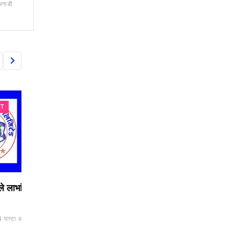
अगाडी
CAPITAL MARKET
CAPITAL MARKET
भांश
सूचीकृत कम्पनीलाई नेप्सेको
गुमुखोला भ्याकुरे हाइड्रो
चेतावनी, समयमै नवीकरण शुल्क
आईपीओ निष्कासन गर्ने, 
नतिरे १०% जरिवाना र
प्रबन्धक नियुक्त
 अगाडी
सूचीकरण स्थगन हुने