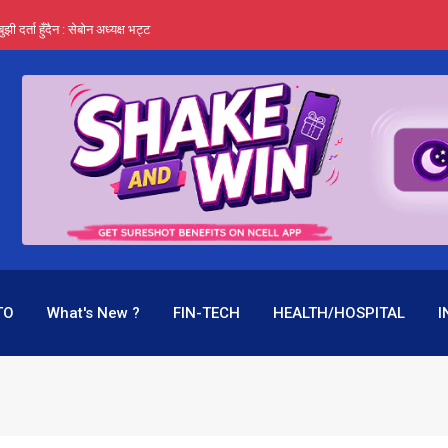
र्ता हुँदैन : सेबोन अध्यक्ष भट्ट
‍यो हिमालयन रिइन्स्योरेन्सले
 महाप्रसाद ‘योग्य’ !
्ता भन्छन्- समूह फेरेर सञ्चालक पदमा बस्न मिल्दैन
ागिर परिवर्तनको प्रयास पनि असफल
TO
What's New ?
FIN-TECH
HEALTH/HOSPITAL
I