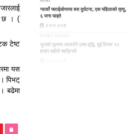
NEWS
बजारलाई
ग्वार्को फ्लाईओभरमा बस दुर्घटना, एक महिलाको मृत्यु,
ो छ । (
६ जना घाइते
2 घण्टा अगाडी
MONEY MARKET
टक टेष्ट
सुनको मूल्यमा आजपनि उच्च वृद्धि, दुई दिनमा १२
हजार बढीले महङ्गियो
2 घण्टा अगाडी
जारमा यस
 । पिभट्
। बढेमा