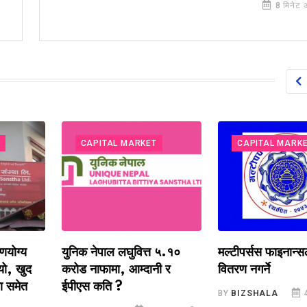
8 मिनेट 
CAPITAL MARKET
CAPITAL MARKET
य
युनिक नेपाल लघुवित्त ५.१०
मल्टीपर्सस फाइनान्सले ला
ुद
करोड नाफामा, आम्दानी र
वितरण नगर्ने
ेत
ईपीएस कति ?
BY
BIZSHALA
4 घण्टा