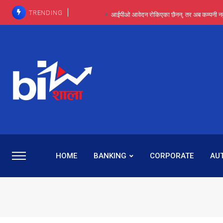
TRENDING
आईपीओ आवेदन रोकिएका छैनन्, तर अब कम्पनी नबुझी द
प्राविधिक रूपमा रिट जित्यो, कानूनी लडाइँ हार्
पाँच वर्षसम्म अदालत मौन, पद सकिएपछि
प्रभू बैंकका सञ्चालक बस्नेतमाथि राष्ट्र बैंकको ‘कन्सर्न’, प्रवक
५-६ वर्षदेखि बढुवा नहुँदा निराश थिइन् रश्मी, ज
HOME
BANKING
CORPORATE
AU