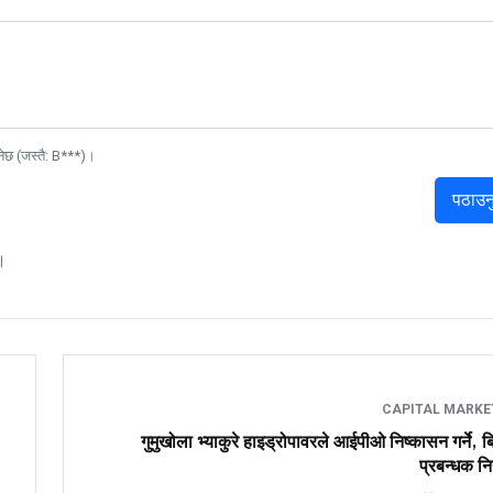
नेछ (जस्तै: B***)।
पठाउन
।
CAPITAL MARK
गुमुखोला भ्याकुरे हाइड्रोपावरले आईपीओ निष्कासन गर्ने, ब
प्रबन्धक नि