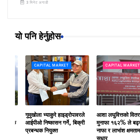
3 मिनेट अगाडी
यो पनि हेर्नुहोस
CAPITAL MARKET
CAPITAL MARKET
गुमुखोला भ्याकुरे हाइड्रोपावरले
आशा लघुवित्तको वितरणयोग्
ल्क
आईपीओ निष्कासन गर्ने, बिक्री
मुनाफा १६२% ले बढ्यो, ख
प्रबन्धक नियुक्त
नाफा र लाभांश क्षमतामा सम
सुधार