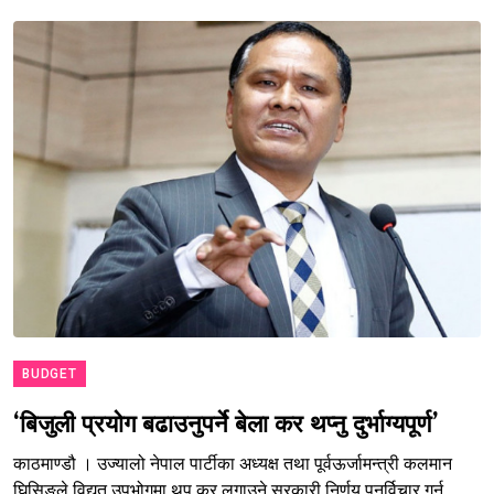
BUDGET
‘बिजुली प्रयोग बढाउनुपर्ने बेला कर थप्नु दुर्भाग्यपूर्ण’
काठमाण्डौ । उज्यालो नेपाल पार्टीका अध्यक्ष तथा पूर्वऊर्जामन्त्री कलमान
घिसिङले विद्युत उपभोगमा थप कर लगाउने सरकारी निर्णय पुनर्विचार गर्न