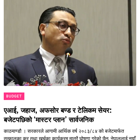
BUDGET
एआई, जहाज, अफसोर बण्ड र टेलिकम सेयर:
बजेटपछिको ‘मास्टर प्लान’ सार्वजनिक
काठमाण्डौ । सरकारले आगामी आर्थिक वर्ष २०८३/८४ को बजेटमार्फत
तत्कालका कर तथा खर्चका कार्यक्रम मात्रै घोषणा गरेको छैन, नेपाललाई नयाँ