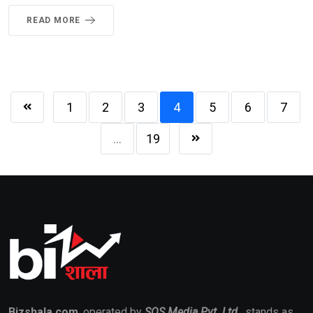
READ MORE
1
2
3
4
5
6
7
...
19
Bizshala.com
, operated by
SOS Media Pvt. Ltd.
, stands as