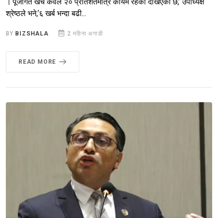
।‘पूँजीगत खर्च केवल २० प्रतिशतमात्र कायम रहेको देखिएको छ,’ उपाध्यक्ष
श्रेष्ठले भने,‘६ खर्ब भन्दा बढी...
BY
BIZSHALA
2 महिना अगाडी
READ MORE