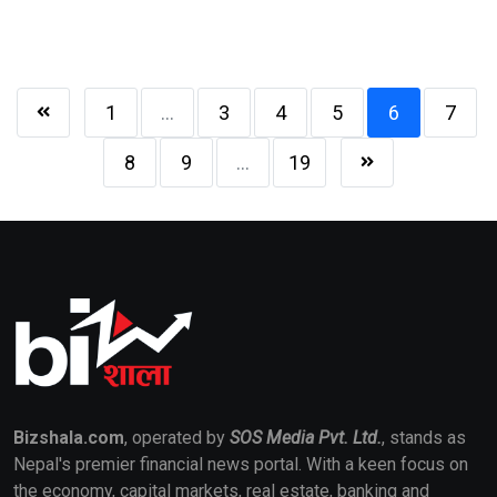
1
...
3
4
5
6
7
8
9
...
19
Bizshala.com
, operated by
SOS Media Pvt. Ltd.
, stands as
Nepal's premier financial news portal. With a keen focus on
the economy, capital markets, real estate, banking and