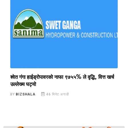
श्वेत गंगा हाईड्रोपावरको नाफा ९७५५% ले वृद्धि, वित्त खर्च
म
उल्लेख्य घट्यो
ग
BY
BIZSHALA
46 मिनेट अगाडी
B