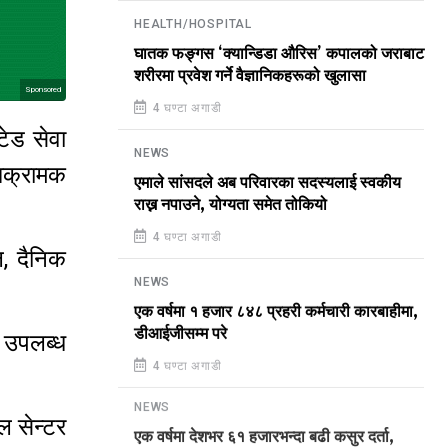
HEALTH/HOSPITAL
घातक फङ्गस ‘क्यान्डिडा औरिस’ कपालको जराबाट
शरीरमा प्रवेश गर्ने वैज्ञानिकहरूको खुलासा
Sponsored
4 घण्टा अगाडी
ेड सेवा
NEWS
आक्रामक
एमाले सांसदले अब परिवारका सदस्यलाई स्वकीय
राख्न नपाउने, योग्यता समेत तोकियो
4 घण्टा अगाडी
, दैनिक
NEWS
एक वर्षमा १ हजार ८४८ प्रहरी कर्मचारी कारबाहीमा,
डीआईजीसम्म परे
 उपलब्ध
4 घण्टा अगाडी
NEWS
ल सेन्टर
एक वर्षमा देशभर ६१ हजारभन्दा बढी कसुर दर्ता,