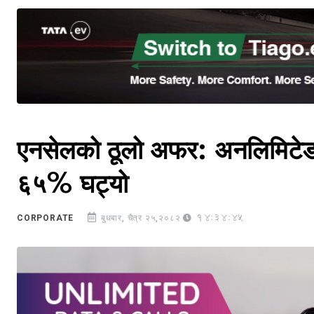
एनसेलको ठूलो अफर: अनलिमिटेड 
६५% घट्यो
14:34:45
CORPORATE
बुधबार, चैत्र २५,२०८२