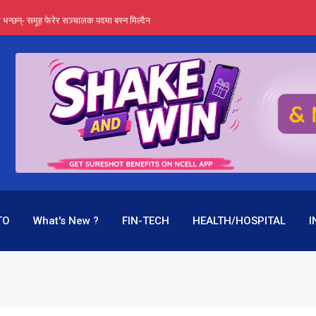
्ता भन्छन्- समूह फेरेर सञ्चालक पदमा बस्न मिल्दैन
ङ्ग पुगेन भने ध्वस्त पनि बनाउन सक्छन् !
एउटै पदमा दुई थरि तलब, वर्षमै ९२ हजार घाटा !
 प्रतिशत लाभांश दिने क्षमता
पक बनेर निरन्तर, राष्ट्र बैंक किन मौन ?
TO
What's New ?
FIN-TECH
HEALTH/HOSPITAL
I