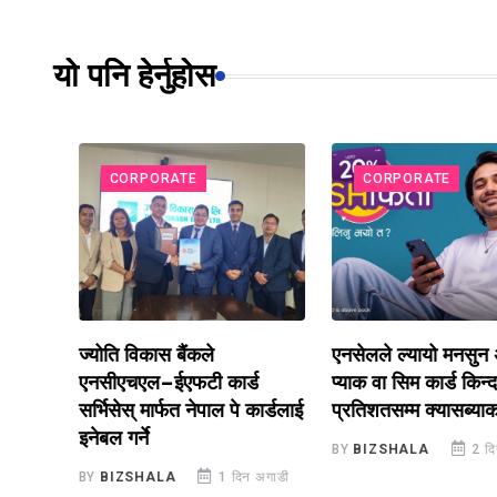
यो पनि हेर्नुहोस
CORPORATE
CORPORATE
न
ज्योति विकास बैंकले
एनसेलले ल्यायो मनसुन अफ
मा
एनसीएचएल–ईएफटी कार्ड
प्याक वा सिम कार्ड किन्दा 
सर्भिसेस् मार्फत नेपाल पे कार्डलाई
प्रतिशतसम्म क्यासब्याक पा
ाडी
इनेबल गर्ने
BY
BIZSHALA
2 दिन अग
BY
BIZSHALA
1 दिन अगाडी