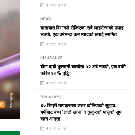
3 घण्टा अगाडी
NEWS
यातायात विभागले रोकिएका सबै लाइसेन्सको छपाइ
सक्यो, एक वर्षभन्दा कम म्यादको छपाई स्थगित
3 घण्टा अगाडी
INSURANCE
बीमा दाबी भुक्तानी बक्यौता ५२ अर्ब नाघ्यो, एक वर्षमै
करिब ६०% वृद्धि
4 घण्टा अगाडी
विश्व अर्थतन्त्र
४० डिग्री तापक्रममा उत्तर कोरियाको सुझावः
गर्मीबाट बच्न ‘तातो खाना’ र कुकुरको मासुको सुप
खान आग्रह
4 घण्टा अगाडी