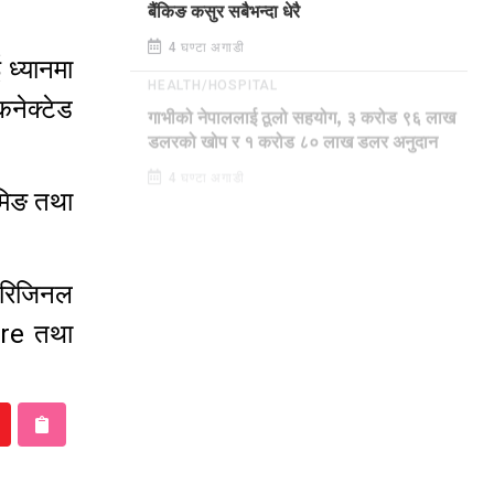
बैंकिङ कसुर सबैभन्दा धेरै
4 घण्टा अगाडी
ध्यानमा
कनेक्टेड
HEALTH/HOSPITAL
गाभीको नेपाललाई ठूलो सहयोग, ३ करोड ९६ लाख
डलरको खोप र १ करोड ८० लाख डलर अनुदान
ेमिङ तथा
4 घण्टा अगाडी
ओरिजिनल
ore तथा