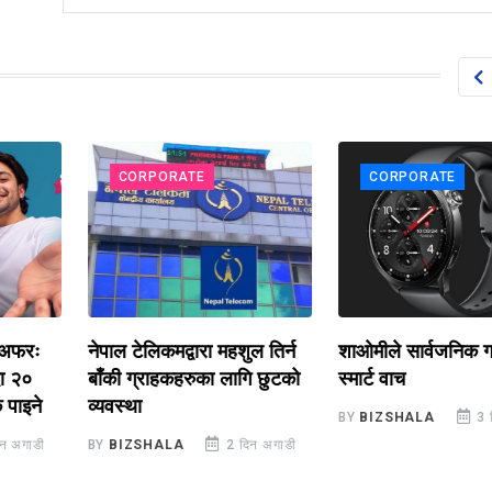
CORPORATE
CORPORATE
रः
नेपाल टेलिकमद्वारा महशुल तिर्न
शाओमीले सार्वजनिक गर्यो 
२०
बाँकी ग्राहकहरुका लागि छुटको
स्मार्ट वाच
इने
व्यवस्था
BY
BIZSHALA
3 दिन 
ाडी
BY
BIZSHALA
2 दिन अगाडी