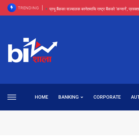
TRENDING
प्रभू बैंकका सञ्चालक बस्नेतमाथि राष्ट्र बैंकको ‘कन्सर्न’, प्रवक
इन्ट्रा-डे र सर्ट सेलिङले बजार सुधार्छन् मात्रै होइन, ढ
प्रभू बैंकमा सेञ्चुरीबाट आएका कर्मचारीमाथि हदैसम्मको विभेदः 
कमाइमा गरिमाको दमदार छलाङ, सेयरधनीलाई २०
प्रभु बैंकमा रमिता : सर्वसाधारणबाट छिरेका बस्नेत संस्था
HOME
BANKING
CORPORATE
AU