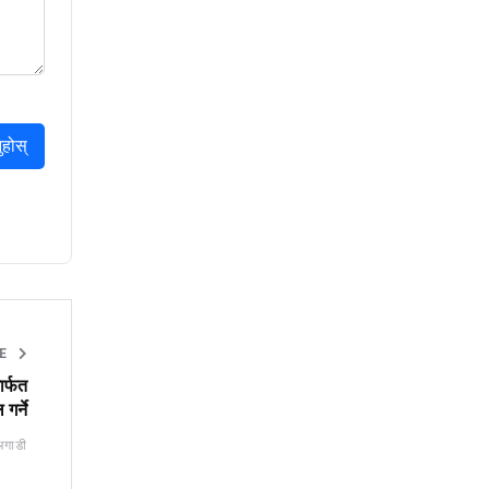
ुहोस्
TE
ार्फत
गर्ने
अगाडी