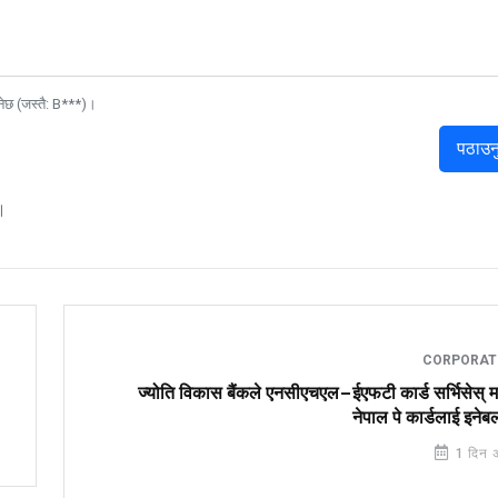
नेछ (जस्तै: B***)।
पठाउन
।
CORPORA
ज्योति विकास बैंकले एनसीएचएल–ईएफटी कार्ड सर्भिसेस् म
नेपाल पे कार्डलाई इनेबल 
1 दिन 