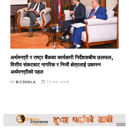
अर्थमन्त्री र राष्ट्र बैंकका कार्यकारी निर्देशकबीच छलफल,
न
वित्तीय संकटबाट नागरिक र निजी क्षेत्रलाई उकास्न
द
अर्थमन्त्रीको पहल
B
BY
BIZSHALA
15 घण्टा अगाडी
Sponsored