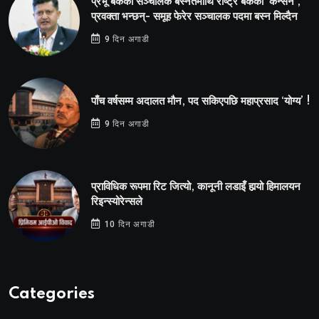
प्रभू बैंकका सञ्चालक बस्नेतमाथि राष्ट्र बैंकको ‘कन्सर्न’,
प्रवक्ता भन्छन्- समूह फेरेर सञ्चालक पदमा बस्न मिल्दैन
9 दिन अगाडी
पाँच वर्षसम्म अदालत मौन, पद सकिएपछि महाप्रसाद ‘योग्य’ !
9 दिन अगाडी
प्राविधिक रूपमा रिट जित्यो, कानूनी लडाइँ हार्‍यो हिमालयन
रिइन्स्योरेन्सले
10 दिन अगाडी
Categories