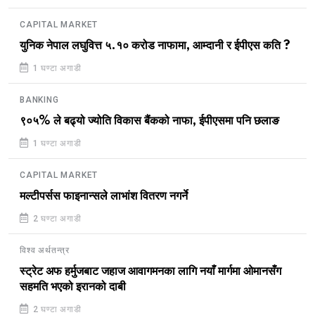
CAPITAL MARKET
युनिक नेपाल लघुवित्त ५.१० करोड नाफामा, आम्दानी र ईपीएस कति ?
1 घण्टा अगाडी
BANKING
९०५% ले बढ्यो ज्योति विकास बैंकको नाफा, ईपीएसमा पनि छलाङ
1 घण्टा अगाडी
CAPITAL MARKET
मल्टीपर्सस फाइनान्सले लाभांश वितरण नगर्ने
2 घण्टा अगाडी
विश्व अर्थतन्त्र
स्ट्रेट अफ हर्मुजबाट जहाज आवागमनका लागि नयाँ मार्गमा ओमानसँग
सहमति भएको इरानको दाबी
2 घण्टा अगाडी