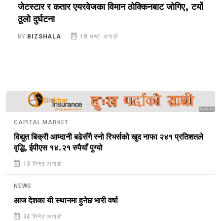
जेटस्टार र कतार एयरवेजका विमान ठोक्किनबाट जोगिए, टर्यो
व
ठूलो दुर्घटना
ट
BY
BIZSHALA
18 घण्टा अगाडी
B
Sponsored
CAPITAL MARKET
विद्युत बिक्री आम्दानी बढेसँगै स्नो रिभर्सको खुद नाफा २४१ प्रतिशतले
वृद्धि, ईपीएस १४.२१ रुपैयाँ पुग्यो
13 मिनेट अगाडी
NEWS
आज देशका यी स्थानमा हुनेछ भारी वर्षा
34 मिनेट अगाडी